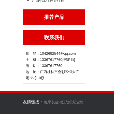
广西职工疗休养行程
推荐产品
联系我们
邮 箱：1042682544@qq.com
手 机：13367617760[宋老师]
电 话：13367617760
地 址：广西桂林市叠彩区恒大广
场28栋10楼
友情链接：
红军长征湘江战役纪念馆