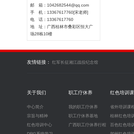
邮 箱：1042682544@qq.com
手 机：13367617760[宋老师]
电 话：13367617760
地 址：广西桂林市叠彩区恒大广
场28栋10楼
友情链接：
红军长征湘江战役纪念馆
关于我们
职工疗休养
红色培训课
中心简介
我的职工疗休养
省外培训课
宗旨与精神
职工疗休养基地
桂林红色培
红色培训中心
广西职工疗休养行程
百色红色培
DRG系统学习
贺州红色培