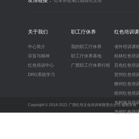
友情链接：
红军长征湘江战役纪念馆
关于我们
职工疗休养
红色培训课
中心简介
我的职工疗休养
省外培训课
宗旨与精神
职工疗休养基地
桂林红色培
红色培训中心
广西职工疗休养行程
百色红色培
DRG系统学习
贺州红色培
柳州红色培
梧州红色培
乡村振兴培
Copyright © 2018-2021 广西红培文化培训有限责任公司 版权所
龙州红色培